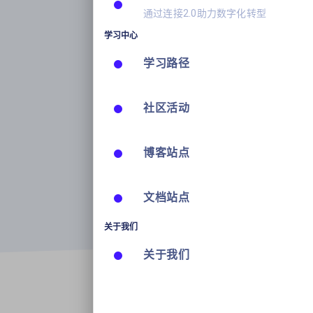
通过连接2.0助力数字化转型
学习中心
学习路径
社区活动
博客站点
文档站点
关于我们
关于我们
查看更多