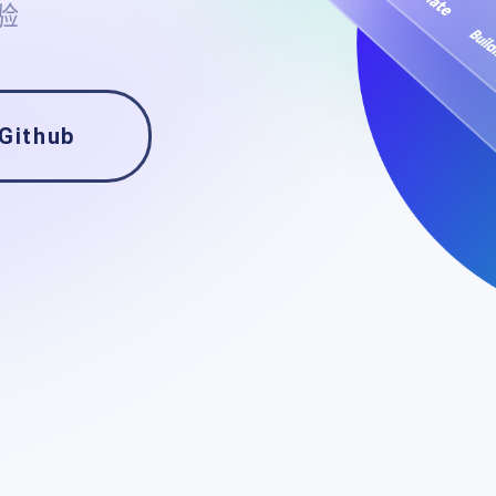
验
Github