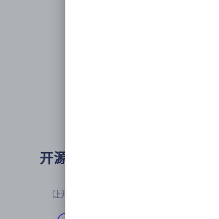
开源企业级开发者门户

平台工程
让开发者聚焦业务价值的实现