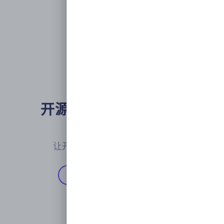
开源企业级开发者门户

平台工程
让开发者聚焦业务价值的实现
开始使用
Github