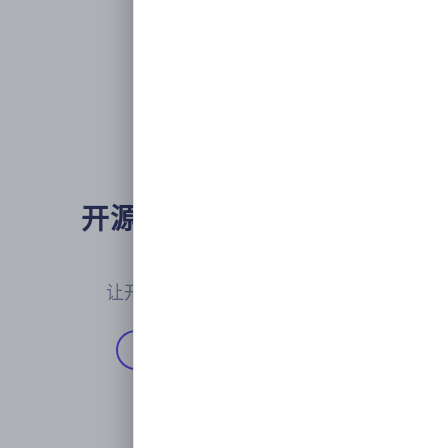
开源企业级开发者门户

平台工程
让开发者聚焦业务价值的实现
开始使用
Github