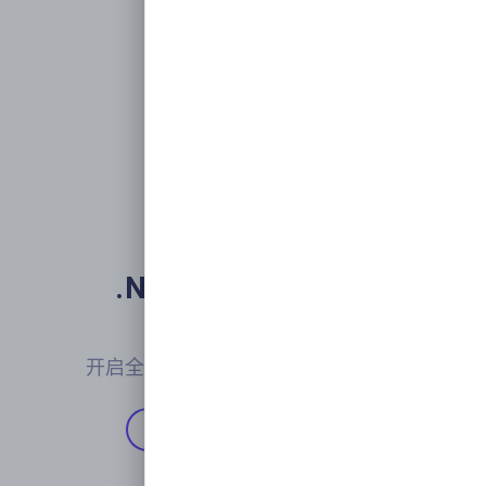
.NET下一代微服务

开发框架
开启全新的现代化应用开发交付体验
开始使用
Github