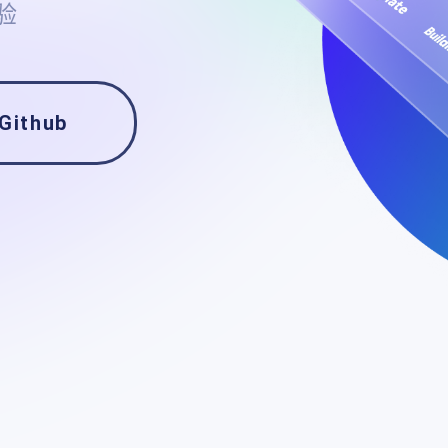
验
Github