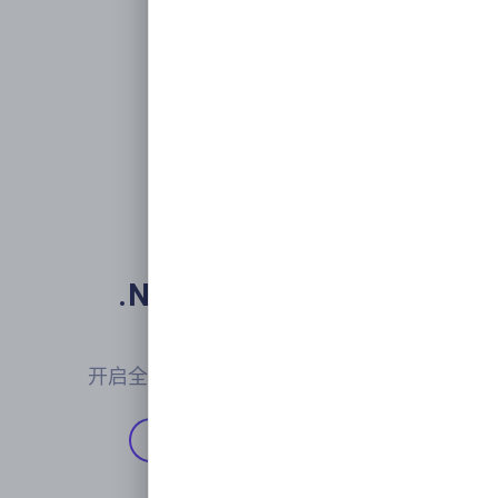
.NET下一代微服务

开发框架
开启全新的现代化应用开发交付体验
开始使用
Github