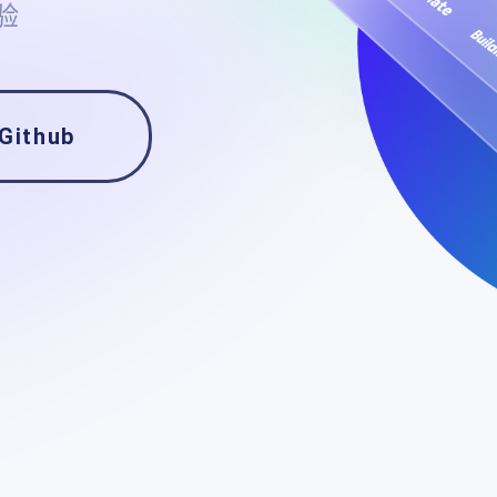
验
Github