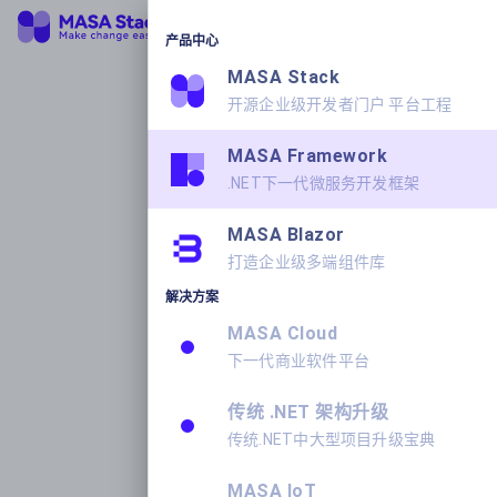
产品中心
MASA Stack
开源企业级开发者门户 平台工程
MASA Framework
.NET下一代微服务开发框架
MASA Blazor
打造企业级多端组件库
解决方案
MASA Cloud
下一代商业软件平台
传统 .NET 架构升级
传统.NET中大型项目升级宝典
MASA IoT