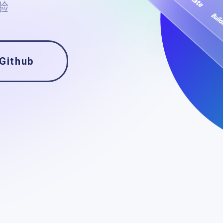
验
Github