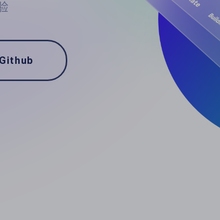
验
Github