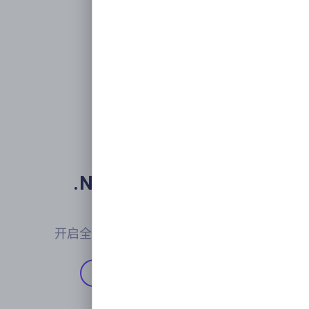
.NET下一代微服务

开发框架
开启全新的现代化应用开发交付体验
开始使用
Github