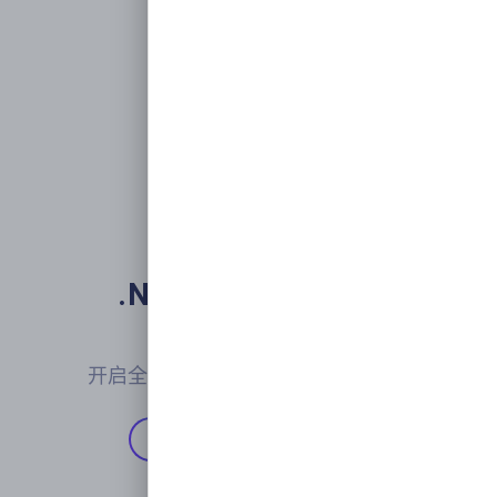
.NET下一代微服务

开发框架
开启全新的现代化应用开发交付体验
开始使用
Github