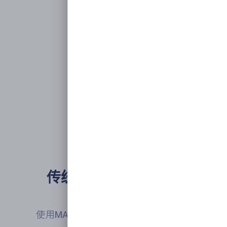
传统.NET中大型项目

升级宝典
使用MASA Stack对现有.NET程序进行