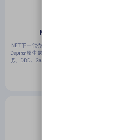
MASA Framework
.NET下一代微服务开发框架，内嵌分布式运行时——
Dapr云原生最佳实践，能够快速实现分布式、微服
务、DDD、SaaS等现代化应用开发
了解详情
MASA Blazor