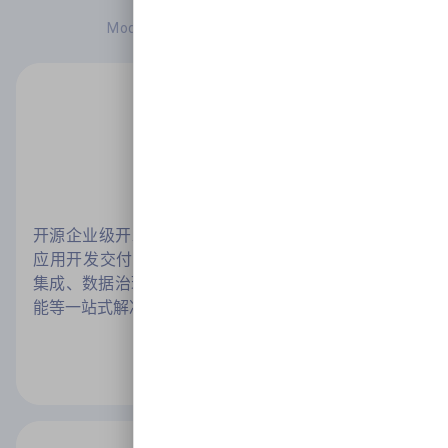
Modern App & Service Architecture
MASA Stack
开源企业级开发者门户 平台工程，包含企业IT现代化
应用开发交付的全部板块，如应用治理、服务编排与
集成、数据治理、可观测性、DevOps研发协作、AI智
能等一站式解决方案
了解详情