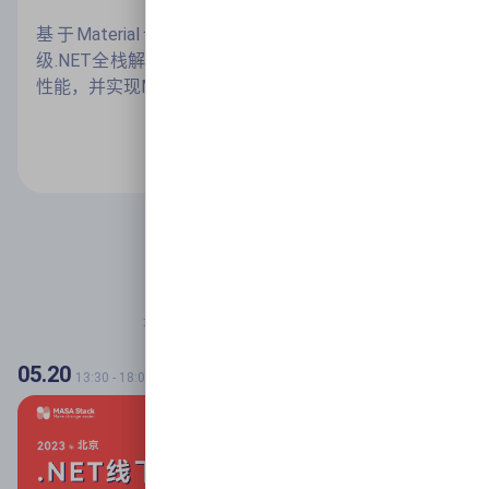
基于Material设计规范的Blazor组件库，打造企业
级.NET全栈解决方案，具有模块化、响应式和优秀的
性能，并实现MAUI多端适配
了解详情
最新活动
最新社区活动预告与往期回顾
05.20
13:30
-
18:00